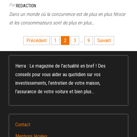
Par
REDACTION
Dans un monde où la concurrence est de plus en plus féroce
et les consommateurs sont de plus en plus…
Pagination
Précédent
1
2
3
…
9
Suivant
des
publications
Herra : Le magazine de l'actualité en bref ! Des
conseils pour vous aider au quotidien sur vos
investissements, l'entretien de votre maison,
l'assurance de votre voiture et bien plus...
Contact
Mentions légales